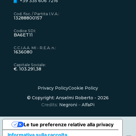
+39 335 606 7216
Cod. fisc. / Partita I.V.A.
:
13288800157
Codice SDI
:
BA6ET11
C.C.I.A.A. MI - R.E.A. n.
:
1636080
Capitale Sociale
:
€. 103.291,38
Privacy Policy
Cookie Policy
© Copyright: Anselmi Roberto - 2026
Credits:
Negroni
–
AlfaPi
Le tue preferenze relative alla privacy
Informativa sulla raccolta