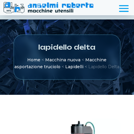
lapidello delta
Home
<
Macchina nuova
<
Macchine
asportazione truciolo
<
Lapidelli
<
Lapidello Delta