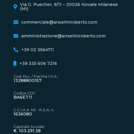
Via G. Puecher, 9/11 – 20026 Novate Milanese
(Mi)
commerciale@anselmiroberto.com
amministrazione@anselmiroberto.com
+39 02 3564711
+39 335 606 7216
Cod. fisc. / Partita I.V.A.
:
13288800157
Codice SDI
:
BA6ET11
C.C.I.A.A. MI - R.E.A. n.
:
1636080
Capitale Sociale
:
€. 103.291,38