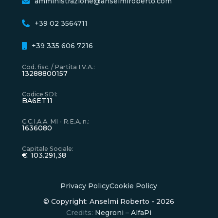
amministrazione@anselmiroberto.com
+39 02 3564711
+39 335 606 7216
Cod. fisc. / Partita I.V.A.
:
13288800157
Codice SDI
:
BA6ET11
C.C.I.A.A. MI - R.E.A. n.
:
1636080
Capitale Sociale
:
€. 103.291,38
Privacy Policy
Cookie Policy
© Copyright: Anselmi Roberto - 2026
Credits:
Negroni
–
AlfaPi