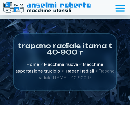
trapano radiale itama t
40-900 r
Home
<
Macchina nuova
<
Macchine
asportazione truciolo
<
Trapani radiali
<
Trapano
radiale ITAMA T 40-900 R