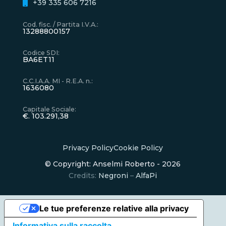
+39 335 606 7216
Cod. fisc. / Partita I.V.A.
:
13288800157
Codice SDI
:
BA6ET11
C.C.I.A.A. MI - R.E.A. n.
:
1636080
Capitale Sociale
:
€. 103.291,38
Privacy Policy
Cookie Policy
© Copyright: Anselmi Roberto - 2026
Credits:
Negroni
–
AlfaPi
Le tue preferenze relative alla privacy
Informativa sulla raccolta