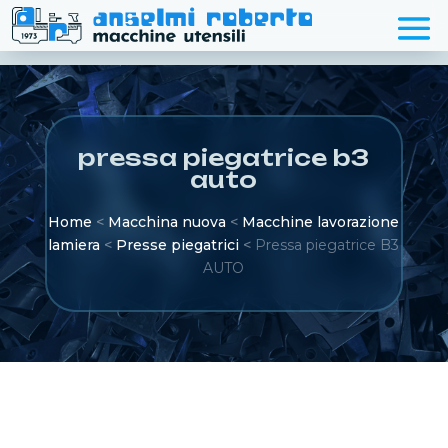
pressa piegatrice b3
auto
Home
<
Macchina nuova
<
Macchine lavorazione
lamiera
<
Presse piegatrici
<
Pressa piegatrice B3
AUTO