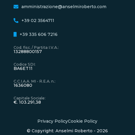
amministrazione@anselmiroberto.com
+39 02 3564711
+39 335 606 7216
Cod. fisc. / Partita I.V.A.
:
13288800157
Codice SDI
:
BA6ET11
C.C.I.A.A. MI - R.E.A. n.
:
1636080
Capitale Sociale
:
€. 103.291,38
Privacy Policy
Cookie Policy
© Copyright: Anselmi Roberto - 2026