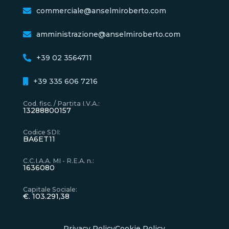
commerciale@anselmiroberto.com
amministrazione@anselmiroberto.com
+39 02 3564711
+39 335 606 7216
Cod. fisc. / Partita I.V.A.
:
13288800157
Codice SDI
:
BA6ET11
C.C.I.A.A. MI - R.E.A. n.
:
1636080
Capitale Sociale
:
€. 103.291,38
Privacy Policy
Cookie Policy