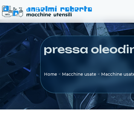
pressa oleodi
Home
<
Macchine usate
<
Macchine usate 