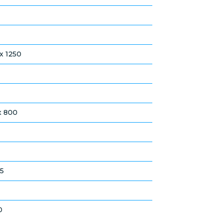
x 1250
x 800
35
0