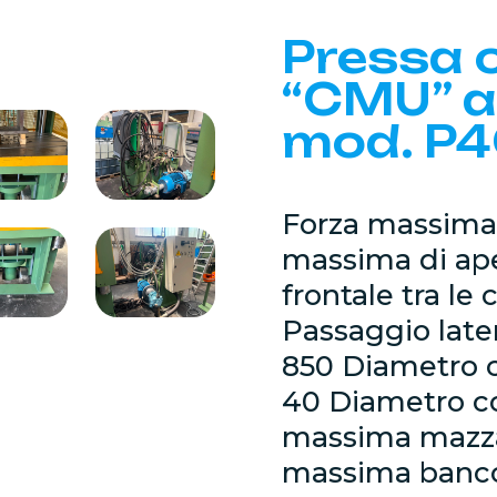
Pressa 
“CMU” a
mod. P4C
Forza massima 
massima di ape
frontale tra l
Passaggio late
850 Diametro 
40 Diametro c
massima mazz
massima banco