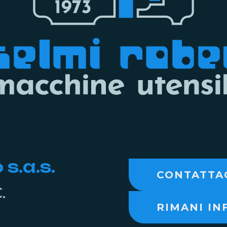
s.a.s.
CONTATTA
.
RIMANI I