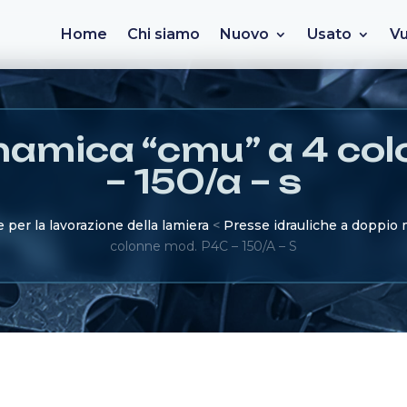
Home
Chi siamo
Nuovo
Usato
Vu
namica “cmu” a 4 co
– 150/a – s
per la lavorazione della lamiera
<
Presse idrauliche a doppio
colonne mod. P4C – 150/A – S