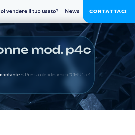
oi vendere il tuo usato?
News
CONTATTACI
lonne mod. p4c
 montante
<
Pressa oleodinamica “CMU” a 4